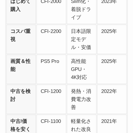
はじめて
CFI-2000
Slim化・
2023年
購入
着脱ドラ
イブ
コスパ重
CFI-2200
日本語限
2025年
視
定モデ
ル・安価
画質＆性
PS5 Pro
高性能
2025年
能
GPU・
4K対応
中古を検
CFI-1200
発熱・消
2022年
討
費電力改
善
中古/価
CFI-1100
軽量化さ
2021年
格を安く
れた改良