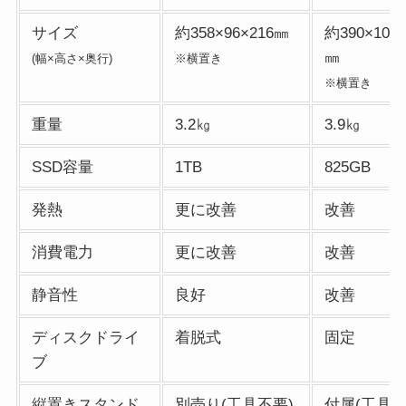
サイズ
約358×96×216㎜
約390×104×
㎜
(幅×高さ×奥行)
※横置き
※横置き
重量
3.2㎏
3.9㎏
SSD容量
1TB
825GB
発熱
更に改善
改善
消費電力
更に改善
改善
静音性
良好
改善
ディスクドライ
着脱式
固定
ブ
縦置きスタンド
別売り(工具不要)
付属(工具不