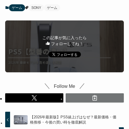
ゲーム
SONY
ゲーム
この記事が気に入ったら
フォローしてね！
Follow Me
【2026年最新版】PS5値上げはなぜ？最新価格・価
格推移・今後の買い時を徹底解説